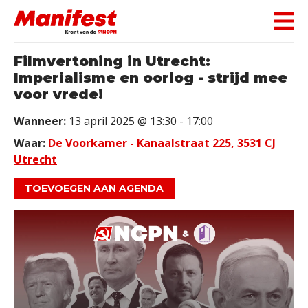
Skip navigation
Filmvertoning in Utrecht:
Imperialisme en oorlog - strijd mee
voor vrede!
Wanneer:
13 april 2025 @ 13:30 - 17:00
Waar:
De Voorkamer - Kanaalstraat 225, 3531 CJ
Utrecht
TOEVOEGEN AAN AGENDA