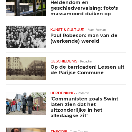
Heldendom en
geschiedvervalsing: foto's
massamoord duiken op
KUNST & CULTUUR
-
Bram Bosman
Paul Robeson: man van de
(werkende) wereld
GESCHIEDENIS
-
Redactie
Op de barricaden! Lessen uit
de Parijse Commune
HERDENKING
-
Redactie
'Communisten zoals Swint
laten zien dat het
uitzonderlijke in het
alledaagse zit'
THEORIE
-
Tibor Zenker