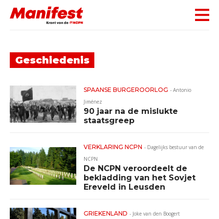
Skip navigation
Geschiedenis
SPAANSE BURGEROORLOG
-
Antonio
Jiménez
90 jaar na de mislukte
staatsgreep
VERKLARING NCPN
-
Dagelijks bestuur van de
NCPN
De NCPN veroordeelt de
bekladding van het Sovjet
Ereveld in Leusden
GRIEKENLAND
-
Joke van den Boogert