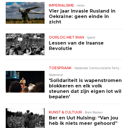
IMPERIALISME
-
Heiko
Vier jaar invasie Rusland in
Oekraïne: geen einde in
zicht
OORLOG MET IRAN
-
Sjoerd
Lessen van de Iraanse
Revolutie
TOESPRAAK
-
Soedanese Communistische Partij -
Nederland
'Solidariteit is wapenstromen
blokkeren en elk volk
steunen dat zijn eigen lot wil
bepalen'
KUNST & CULTUUR
-
Bram Bosman
Ber en Uut Hulsing: “Van jou
heb ik niets meer gehoord”