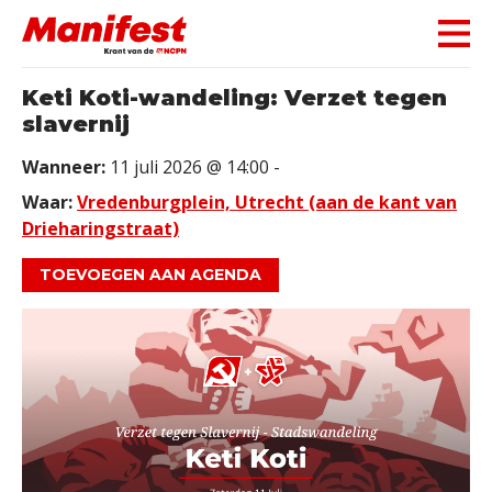
Skip navigation
Keti Koti-wandeling: Verzet tegen
slavernij
Wanneer:
11 juli 2026 @ 14:00 -
Waar:
Vredenburgplein, Utrecht (aan de kant van
Drieharingstraat)
TOEVOEGEN AAN AGENDA