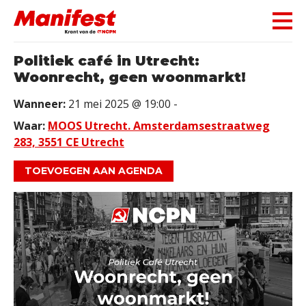
Skip navigation
Politiek café in Utrecht:
Woonrecht, geen woonmarkt!
Wanneer:
21 mei 2025 @ 19:00 -
Waar:
MOOS Utrecht. Amsterdamsestraatweg
283, 3551 CE Utrecht
TOEVOEGEN AAN AGENDA