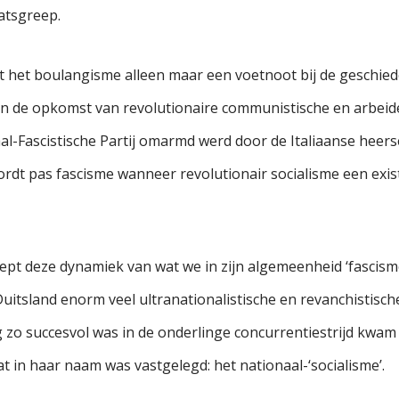
atsgreep.
at het boulangisme alleen maar een voetnoot bij de geschie
 en de opkomst van revolutionaire communistische en arbeid
l-Fascistische Partij omarmd werd door de Italiaanse heers
wordt pas fascisme wanneer revolutionair socialisme een exi
t deze dynamiek van wat we in zijn algemeenheid ‘fascisme
itsland enorm veel ultranationalistische en revanchistische
zo succesvol was in de onderlinge concurrentiestrijd kwam 
t in haar naam was vastgelegd: het nationaal-‘socialisme’.