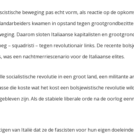
scistische beweging pas echt vorm, als reactie op de opkomst
 landarbeiders kwamen in opstand tegen grootgrondbezitters
eging. Daarom sloten Italiaanse kapitalisten en grootgrondb
g – squadristi – tegen revolutionair links. De recente bolsje
 was een nachtmerriescenario voor de Italiaanse elites.
 socialistische revolutie in een groot land, een militante a
se die koste wat het kost een bolsjewistische revolutie wi
ebleven zijn. Als de stabiele liberale orde na de oorlog een
tigen van Italië dat ze de fascisten voor hun eigen doelein