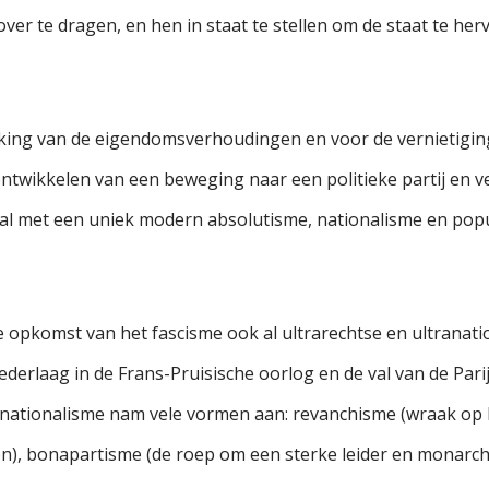
over te dragen, en hen in staat te stellen om de staat te he
ing van de eigendomsverhoudingen en voor de vernietigin
ontwikkelen van een beweging naar een politieke partij en 
aal met een uniek modern absolutisme, nationalisme en popu
 opkomst van het fascisme ook al ultrarechtse en ultranatio
nederlaag in de Frans-Pruisische oorlog en de val van de Pa
an nationalisme nam vele vormen aan: revanchisme (wraak op D
den), bonapartisme (de roep om een sterke leider en monarch