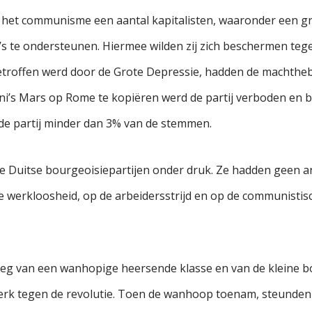
an het communisme een aantal kapitalisten, waaronder een g
zi’s te ondersteunen. Hiermee wilden zij zich beschermen te
getroffen werd door de Grote Depressie, hadden de machtheb
’s Mars op Rome te kopiëren werd de partij verboden en bel
 de partij minder dan 3% van de stemmen.
e Duitse bourgeoisiepartijen onder druk. Ze hadden geen 
e werkloosheid, op de arbeidersstrijd en op de communistisc
reeg van een wanhopige heersende klasse en van de kleine b
werk tegen de revolutie. Toen de wanhoop toenam, steunden 