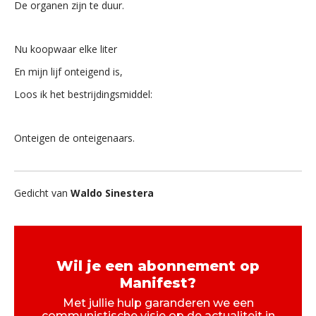
De organen zijn te duur.
Nu koopwaar elke liter
En mijn lijf onteigend is,
Loos ik het bestrijdingsmiddel:
Onteigen de onteigenaars.
Gedicht van
Waldo Sinestera
Wil je een abonnement op
Manifest?
Met jullie hulp garanderen we een
communistische visie op de actualiteit in