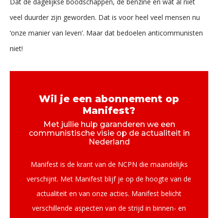
Dat de dagelijkse boodschappen, de benzine en wat al niet
veel duurder zijn geworden. Dat is voor heel veel mensen nu
‘onze manier van leven’. Maar dat bedoelen anticommunisten
niet!
Wil je een abonnement op
Manifest?
Met jullie hulp garanderen we een
communistische visie op de actualiteit in
Nederland
Manifest is de krant van de NCPN die maandelijks
verschijnt. Met Manifest blijf je op de hoogte van de
actualiteit en van onze acties. Manifest belicht
verschillende aspecten van de strijd in binnen- en