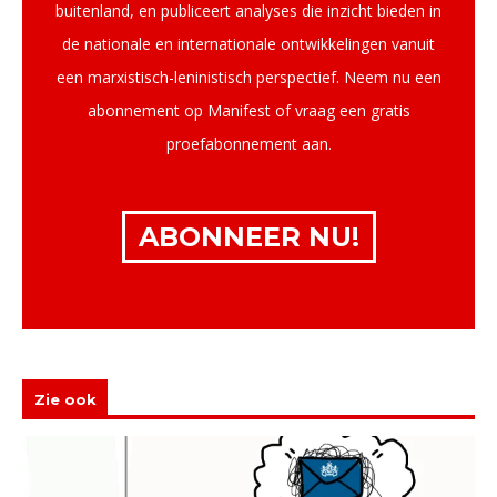
buitenland, en publiceert analyses die inzicht bieden in
de nationale en internationale ontwikkelingen vanuit
een marxistisch-leninistisch perspectief. Neem nu een
abonnement op Manifest of vraag een gratis
proefabonnement aan.
ABONNEER NU!
Zie ook