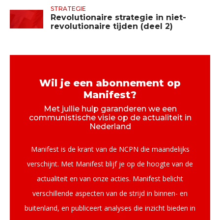
STRATEGIE
Revolutionaire strategie in niet-
revolutionaire tijden (deel 2)
Wil je een abonnement op
Manifest?
Met jullie hulp garanderen we een
communistische visie op de actualiteit in
Nederland
Manifest is de krant van de NCPN die maandelijks
verschijnt. Met Manifest blijf je op de hoogte van de
actualiteit en van onze acties. Manifest belicht
verschillende aspecten van de strijd in binnen- en
buitenland, en publiceert analyses die inzicht bieden in