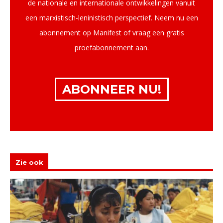
de nationale en internationale ontwikkelingen vanuit
een marxistisch-leninistisch perspectief. Neem nu een
abonnement op Manifest of vraag een gratis
proefabonnement aan.
ABONNEER NU!
Zie ook