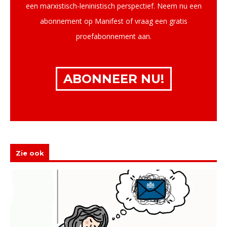
een marxistisch-leninistisch perspectief. Neem nu een
abonnement op Manifest of vraag een gratis
proefabonnement aan.
ABONNEER NU!
Zie ook