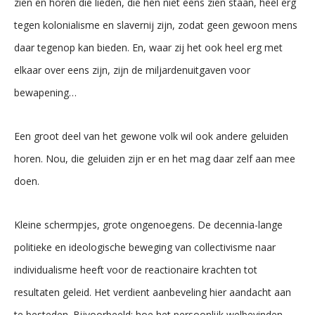
zien en horen die lieden, die hen niet eens zien staan, heel erg
tegen kolonialisme en slavernij zijn, zodat geen gewoon mens
daar tegenop kan bieden. En, waar zij het ook heel erg met
elkaar over eens zijn, zijn de miljardenuitgaven voor
bewapening…
Een groot deel van het gewone volk wil ook andere geluiden
horen. Nou, die geluiden zijn er en het mag daar zelf aan mee
doen.
Kleine schermpjes, grote ongenoegens. De decennia-lange
politieke en ideologische beweging van collectivisme naar
individualisme heeft voor de reactionaire krachten tot
resultaten geleid. Het verdient aanbeveling hier aandacht aan
te besteden. Bijvoorbeeld: hoe het persoonlijk welbevinden