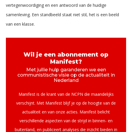
vertegenwoordiging en een antwoord van de huidige
samenleving. Een standbeeld staat niet stil, het is een beeld
van een klasse.
Wil je een abonnement op
Manifest?
Met jullie hulp garanderen we een
communistische visie op de actualiteit in
Nederland
Manifest is de krant van de NCPN die maandelijks
verschijnt. Met Manifest blijf je op de hoogte van de
actualiteit en van onze acties. Manifest belicht
verschillende aspecten van de strijd in binnen- en
buitenland, en publiceert analyses die inzicht bieden in