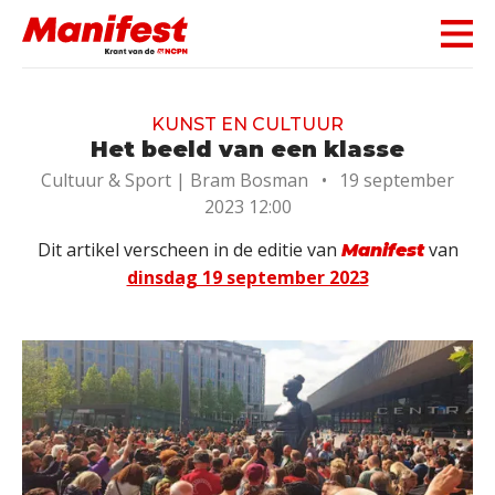
Skip navigation
KUNST EN CULTUUR
Het beeld van een klasse
Cultuur & Sport |
Bram Bosman
•
19 september
2023 12:00
Dit artikel verscheen in de editie van
van
Manifest
dinsdag 19 september 2023