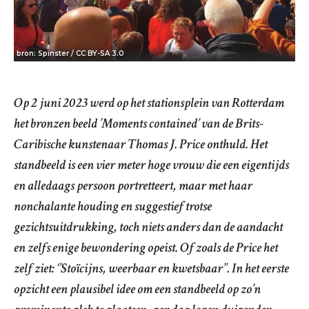
bron: Spinster / CC BY-SA 3.0
Op 2 juni 2023 werd op het stationsplein van Rotterdam
het bronzen beeld ’Moments contained’ van de Brits-
Caribische kunstenaar Thomas J. Price onthuld. Het
standbeeld is een vier meter hoge vrouw die een eigentijds
en alledaags persoon portretteert, maar met haar
nonchalante houding en suggestief trotse
gezichtsuitdrukking, toch niets anders dan de aandacht
en zelfs enige bewondering opeist. Of zoals de Price het
zelf ziet: ‘’Stoïcijns, weerbaar en kwetsbaar’’. In het eerste
opzicht een plausibel idee om een standbeeld op zo’n