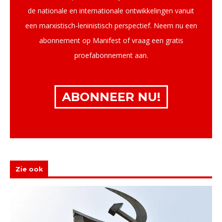
de nationale en internationale ontwikkelingen vanuit
een marxistisch-leninistisch perspectief. Neem nu een
abonnement op Manifest of vraag een gratis
proefabonnement aan.
ABONNEER NU!
Zie ook