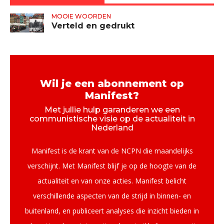
MOOIE WOORDEN
Verteld en gedrukt
Wil je een abonnement op
Manifest?
Met jullie hulp garanderen we een
communistische visie op de actualiteit in
Nederland
Manifest is de krant van de NCPN die maandelijks
verschijnt. Met Manifest blijf je op de hoogte van de
actualiteit en van onze acties. Manifest belicht
verschillende aspecten van de strijd in binnen- en
buitenland, en publiceert analyses die inzicht bieden in