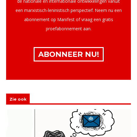
de nationale en internationale ontwikkelingen vanuit
een marxistisch-leninistisch perspectief. Neem nu een
abonnement op Manifest of vraag een gratis
proefabonnement aan.
ABONNEER NU!
Zie ook