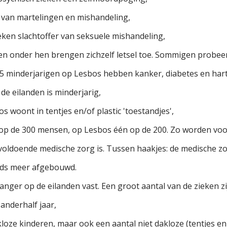
 van martelingen en mishandeling,
eken slachtoffer van seksuele mishandeling,
en onder hen brengen zichzelf letsel toe. Sommigen probee
15 minderjarigen op Lesbos hebben kanker, diabetes en har
de eilanden is minderjarig,
 woont in tentjes en/of plastic 'toestandjes',
 op de 300 mensen, op Lesbos één op de 200. Zo worden voo
 voldoende medische zorg is. Tussen haakjes: de medische zo
eds meer afgebouwd.
anger op de eilanden vast. Een groot aantal van de zieken z
anderhalf jaar,
kloze kinderen, maar ook een aantal niet dakloze (tentjes en