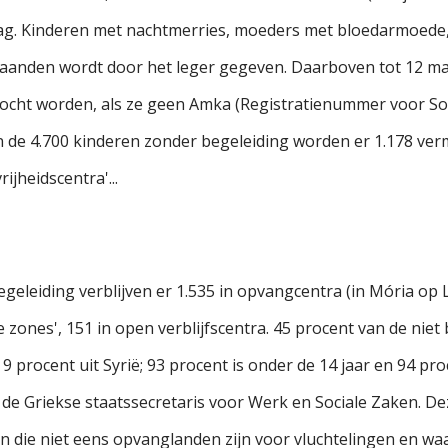
slag. Kinderen met nachtmerries, moeders met bloedarmoede,
anden wordt door het leger gegeven. Daarboven tot 12 maand
ocht worden, als ze geen Amka (Registratienummer voor So
 de 4.700 kinderen zonder begeleiding worden er 1.178 vermi
ijheidscentra'...
eleiding verblijven er 1.535 in opvangcentra (in Mória op Le
fe zones', 151 in open verblijfscentra. 45 procent van de nie
9 procent uit Syrië; 93 procent is onder de 14 jaar en 94 proc
 Griekse staatssecretaris voor Werk en Sociale Zaken. Deze
n die niet eens opvanglanden zijn voor vluchtelingen en waa