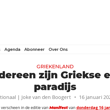
s
Agenda
Abonneer
Over Ons
GRIEKENLAND
edereen zijn Griekse 
paradijs
tionaal |
Joke van den Boogert
•
16 januari 20
l verscheen in de editie van
van
donderdag 16 jan
Manifest