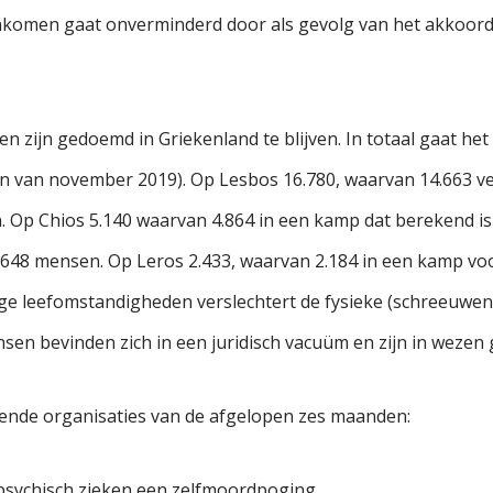
nkomen gaat onverminderd door als gevolg van het akkoord 
 zijn gedoemd in Griekenland te blijven. In totaal gaat he
ijn van november 2019). Op Lesbos 16.780, waarvan 14.663 
. Op Chios 5.140 waarvan 4.864 in een kamp dat berekend i
 648 mensen. Op Leros 2.433, waarvan 2.184 in een kamp voo
ge leefomstandigheden verslechtert de fysieke (schreeuwen
sen bevinden zich in een juridisch vacuüm en zijn in wez
ende organisaties van de afgelopen zes maanden:
psychisch zieken een zelfmoordpoging,