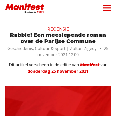
Skip navigation
RECENSIE
Rabble! Een meeslepende roman
over de Parijse Commune
Geschiedenis, Cultuur & Sport |
Zoltan Zigedy
•
25
november 2021 12:00
Dit artikel verscheen in de editie van
van
Manifest
donderdag 25 november 2021