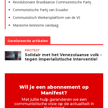
Revolutionaire Braziliaanse Communistische Partij
Communistische Partij van Ecuador
Communistisch Werkersplatform van de VS
Marxisme-leninisme vandaag
Gerelateerde artikelen
PROTEST
Solidair met het Venezolaanse volk -
tegen imperialistische interventie!
Wil je een abonnement op
Manifest?
Met jullie hulp garanderen we een
communistische visie op de actualiteit in