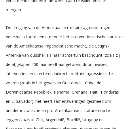
verschillende landen in de wereld aan te vallen en in te
mengen.
De dreiging van de Amerikaanse militaire agressie tegen
Venezuela toont eens te meer het interventionistische karakter
van de Amerikaanse imperialistische macht, die Latijns-
Amerika van oudsher als haar achtertuin beschouwt, zoals zij
de afgelopen 200 jaar heeft aangetoond door invasies,
interventies en directe en indirecte militaire agressie uit te
voeren (zoals in het geval van Guatemala, Cuba, de
Dominicaanse Republiek, Panama, Grenada, Haïti, Honduras
en El Salvador); het heeft samenzweringen gesmeed om
antidemocratische en pro-Amerikaanse dictaturen op te
leggen (zoals in Chili, Argentinië, Brazilië, Uruguay en
Paraguay); het heeft criminele plannen uitgevoerd tegen de