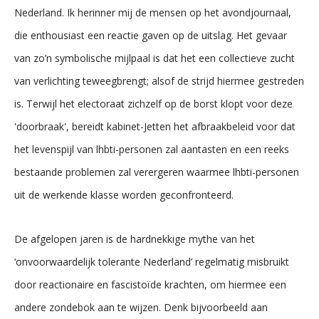
Nederland. Ik herinner mij de mensen op het avondjournaal,
die enthousiast een reactie gaven op de uitslag. Het gevaar
van zo’n symbolische mijlpaal is dat het een collectieve zucht
van verlichting teweegbrengt; alsof de strijd hiermee gestreden
is. Terwijl het electoraat zichzelf op de borst klopt voor deze
'doorbraak', bereidt kabinet-Jetten het afbraakbeleid voor dat
het levenspijl van lhbti-personen zal aantasten en een reeks
bestaande problemen zal verergeren waarmee lhbti-personen
uit de werkende klasse worden geconfronteerd.
De afgelopen jaren is de hardnekkige mythe van het
‘onvoorwaardelijk tolerante Nederland’ regelmatig misbruikt
door reactionaire en fascistoïde krachten, om hiermee een
andere zondebok aan te wijzen. Denk bijvoorbeeld aan