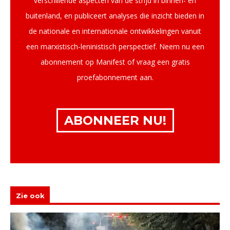
verschillende aspecten van de strijd in binnen- en
buitenland, en publiceert analyses die inzicht bieden in
de nationale en internationale ontwikkelingen vanuit
een marxistisch-leninistisch perspectief. Neem nu een
abonnement op Manifest of vraag een gratis
proefabonnement aan.
ABONNEER NU!
Zie ook