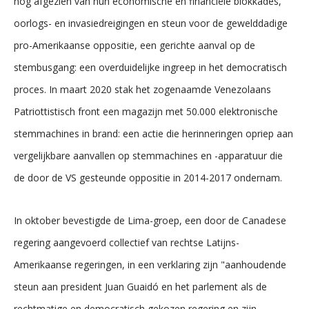
nog afgezien van hun economische en financiële blokkades,
oorlogs- en invasiedreigingen en steun voor de gewelddadige
pro-Amerikaanse oppositie, een gerichte aanval op de
stembusgang: een overduidelijke ingreep in het democratisch
proces. In maart 2020 stak het zogenaamde Venezolaans
Patriottistisch front een magazijn met 50.000 elektronische
stemmachines in brand: een actie die herinneringen opriep aan
vergelijkbare aanvallen op stemmachines en -apparatuur die
de door de VS gesteunde oppositie in 2014-2017 ondernam.
In oktober bevestigde de Lima-groep, een door de Canadese
regering aangevoerd collectief van rechtse Latijns-
Amerikaanse regeringen, in een verklaring zijn "aanhoudende
steun aan president Juan Guaidó en het parlement als de
rechtmatige en democratisch gekozen regering en zijn