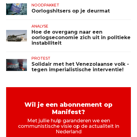
NOODPAKKET
Oorlogshitsers op je deurmat
ANALYSE
Hoe de overgang naar een
oorlogseconomie zich uit in politieke
instabiliteit
PROTEST
Solidair met het Venezolaanse volk -
tegen imperialistische interventie!
Wil je een abonnement op
Manifest?
Met jullie hulp garanderen we een
communistische visie op de actualiteit in
Nederland