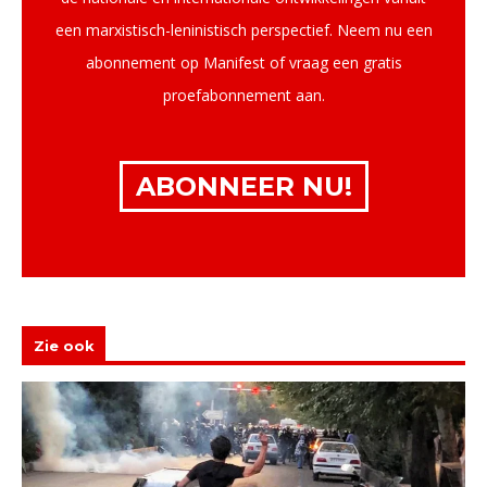
een marxistisch-leninistisch perspectief. Neem nu een
abonnement op Manifest of vraag een gratis
proefabonnement aan.
ABONNEER NU!
Zie ook