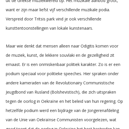
uit de Griekse muziekwereld op. Het muzikale aanbod groot,
want er zijn maar liefst vijf verschillende muzikale podia.
Verspreid door Tritsis park vind je ook verschillende
kunsttentoonstellingen van lokale kunstenaars.
Maar wie denkt dat mensen alleen naar Odigitis komen voor
de muziek, kunst, de lekkere souvlaki en de gezelligheid zit
ernaast. Er is een onmiskenbaar politiek karakter. Zo is er een
podium speciaal voor politieke speeches. Hier spraken onder
andere kameraden van de Revolutionairy Communistische
Jeugdbond van Rusland (Bolshevistisch), die zich uitspraken
tegen de oorlog in Oekraïne en het beleid van hun regering. Op
hetzelfde podium werd een bijdrage van de Jongerenafdeling
van de Unie van Oekraïnse Communisten voorgelezen, wat
goed toont dat de oorlog in Oekraïne het best bestreden kan