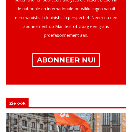
de nationale en internationale ontwikkelingen vanuit
een marxistisch-leninistisch perspectief. Neem nu een
abonnement op Manifest of vraag een gratis
proefabonnement aan.
ABONNEER NU!
Zie ook