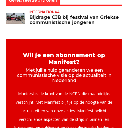
Gerelateerde artikelen
INTERNATIONAAL
Bijdrage CJB bij festival van Griekse
communistische jongeren
Wil je een abonnement op
Manifest?
Met jullie hulp garanderen we een
communistische visie op de actualiteit in
Nederland
Manifest is de krant van de NCPN die maandelijks
verschijnt. Met Manifest blijf je op de hoogte van de
actualiteit en van onze acties. Manifest belicht
verschillende aspecten van de strijd in binnen- en
buitenland, en publiceert analyses die inzicht bieden in