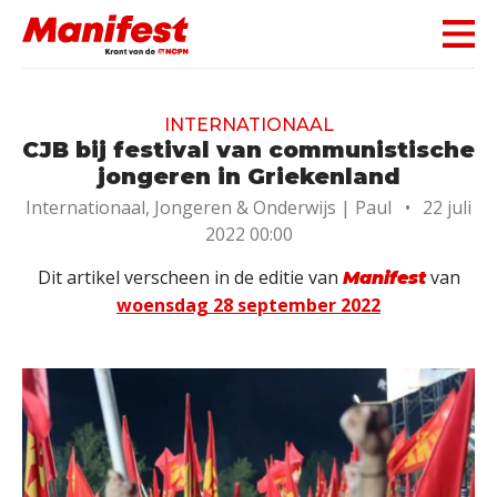
Skip navigation
INTERNATIONAAL
CJB bij festival van communistische
jongeren in Griekenland
Internationaal, Jongeren & Onderwijs |
Paul
•
22 juli
2022 00:00
Dit artikel verscheen in de editie van
van
Manifest
woensdag 28 september 2022