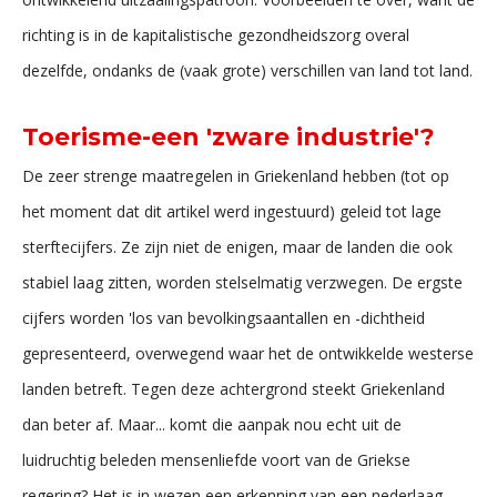
richting is in de kapitalistische gezondheidszorg overal
dezelfde, ondanks de (vaak grote) verschillen van land tot land.
Toerisme-een 'zware industrie'?
De zeer strenge maatregelen in Griekenland hebben (tot op
het moment dat dit artikel werd ingestuurd) geleid tot lage
sterftecijfers. Ze zijn niet de enigen, maar de landen die ook
stabiel laag zitten, worden stelselmatig verzwegen. De ergste
cijfers worden 'los van bevolkingsaantallen en -dichtheid
gepresenteerd, overwegend waar het de ontwikkelde westerse
landen betreft. Tegen deze achtergrond steekt Griekenland
dan beter af. Maar... komt die aanpak nou echt uit de
luidruchtig beleden mensenliefde voort van de Griekse
regering? Het is in wezen een erkenning van een nederlaag,