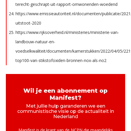
terecht-geschrapt-uit-rapport-omwonenden-woedend
https://www.emissieautoriteit.nl/documenten/publicatie/2021
uitstoot-2020
https://www.rijksoverheid.nl/ministeries/ministerie-van-
landbouw-natuur-en-
voedselkwaliteit/documenten/kamerstukken/2022/04/05/221
top100-van-stikstofoxiden-bronnen-nox-als-no2
Wil je een abonnement op
Manifest?
Met jullie hulp garanderen we een
communistische visie op de actualiteit in
Nederland
Manifest is de krant van de NCPN die maandelijks