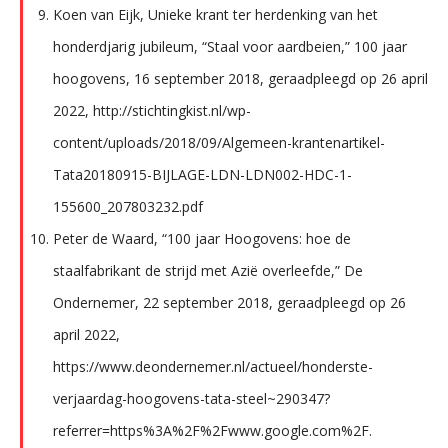
Koen van Eijk, Unieke krant ter herdenking van het
honderdjarig jubileum, “Staal voor aardbeien,” 100 jaar
hoogovens, 16 september 2018, geraadpleegd op 26 april
2022, http://stichtingkist.nl/wp-
content/uploads/2018/09/Algemeen-krantenartikel-
Tata20180915-BIJLAGE-LDN-LDN002-HDC-1-
155600_207803232.pdf
Peter de Waard, “100 jaar Hoogovens: hoe de
staalfabrikant de strijd met Azië overleefde,” De
Ondernemer, 22 september 2018, geraadpleegd op 26
april 2022,
https://www.deondernemer.nl/actueel/honderste-
verjaardag-hoogovens-tata-steel~290347?
referrer=https%3A%2F%2Fwww.google.com%2F.