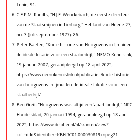
Lenin, 91.
C.E.P.M. Raedts, “H.J.E. Wenckebach, de eerste directeur
van de Staatsmijnen in Limburg,” Het land van Heerle 27,
no. 3 (Juli-september 1977): 86.
Peter Baeten, “Korte historie van Hoogovens in IJmuiden:
de ideale lokatie voor een staalbedrijf,” NEMO Kennislink,
19 januari 2007, geraadpleegd op 18 april 2022,
https://www.nemokennislink.nl/publicaties/korte-historie-
van-hoogovens-in-ijmuiden-de-ideale-lokatie-voor-een-
staalbedrijf/.
Ben Greif, “Hoogovens was altijd een ‘apart’ bedrijf,” NRC
Handelsblad, 20 januari 1994, geraadpleegd op 18 april
2022, https://www.delpher.nl/nl/kranten/view?
coll=ddd&identifier=KBNRC01:000030819:mpeg21