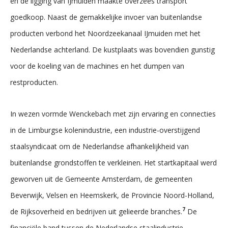
en de ligging van IJmuiden maakte overzees transport
goedkoop. Naast de gemakkelijke invoer van buitenlandse
producten verbond het Noordzeekanaal IJmuiden met het
Nederlandse achterland. De kustplaats was bovendien gunstig
voor de koeling van de machines en het dumpen van
restproducten.
In wezen vormde Wenckebach met zijn ervaring en connecties
in de Limburgse kolenindustrie, een industrie-overstijgend
staalsyndicaat om de Nederlandse afhankelijkheid van
buitenlandse grondstoffen te verkleinen. Het startkapitaal werd
geworven uit de Gemeente Amsterdam, de gemeenten
Beverwijk, Velsen en Heemskerk, de Provincie Noord-Holland,
7
de Rijksoverheid en bedrijven uit gelieerde branches.
De
financiële band tussen de Nederlandse staalindustrie,