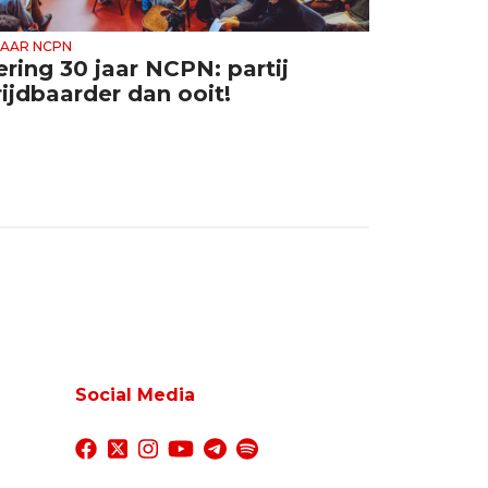
JAAR NCPN
ering 30 jaar NCPN: partij
rijdbaarder dan ooit!
Social Media