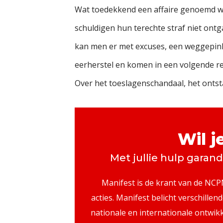
Wat toedekkend een affaire genoemd wor
schuldigen hun terechte straf niet ontg
kan men er met excuses, een weggepink
eerherstel en komen in een volgende re
Over het toeslagenschandaal, het ontst
Wil 
Met jullie hulp garan
Manifest is de krant van de NCPN
acties. Manifest belicht verschillen
nationale en internationale ontwik