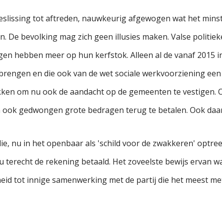
beslissing tot aftreden, nauwkeurig afgewogen wat het mins
. De bevolking mag zich geen illusies maken. Valse politie
gen hebben meer op hun kerfstok. Alleen al de vanaf 2015 in
brengen en die ook van de wet sociale werkvoorziening een 
kken om nu ook de aandacht op de gemeenten te vestigen.
 ook gedwongen grote bedragen terug te betalen. Ook daar m
ie, nu in het openbaar als 'schild voor de zwakkeren' optree
nu terecht de rekening betaald. Het zoveelste bewijs ervan 
heid tot innige samenwerking met de partij die het meest met