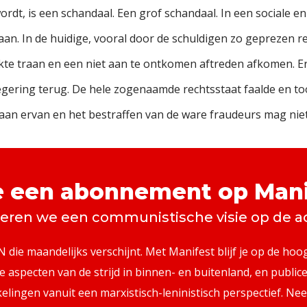
dt, is een schandaal. Een grof schandaal. In een sociale e
aan. In de huidige, vooral door de schuldigen zo geprezen r
te traan en een niet aan te ontkomen aftreden afkomen. Er
gering terug. De hele zogenaamde rechtsstaat faalde en too
aan ervan en het bestraffen van de ware fraudeurs mag niet
je een abonnement op Mani
deren we een communistische visie op de ac
 die maandelijks verschijnt. Met Manifest blijf je op de hoog
de aspecten van de strijd in binnen- en buitenland, en publice
kelingen vanuit een marxistisch-leninistisch perspectief.