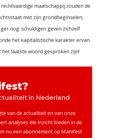
n rechtvaardige maatschappij zouden de
echtsstaat met zijn grondbeginselen,
ger nog: schuldigen geven zichzelf
nde het kapitalistische karakter ervan.
 het laatste woord gesproken zijn!
fest?
tualiteit in Nederland
te van de actualiteit en van onze
ert analyses die inzicht bieden in de
 Neem nu een abonnement op Manifest