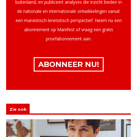
buitenland, en publiceert analyses die inzicht bieden in
de nationale en internationale ontwikkelingen vanuit
een marxistisch-leninistisch perspectief. Neem nu een
abonnement op Manifest of vraag een gratis
proefabonnement aan.
ABONNEER NU!
Zie ook