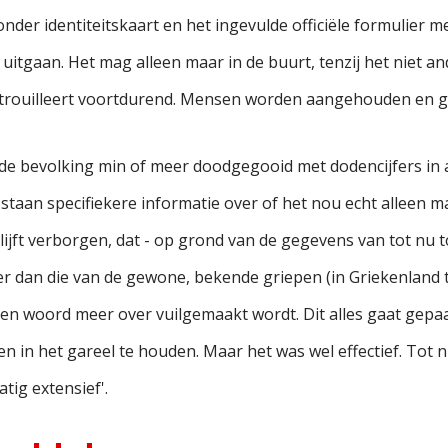
nder identiteitskaart en het ingevulde officiële formulier m
an uitgaan. Het mag alleen maar in de buurt, tenzij het niet
trouilleert voortdurend. Mensen worden aangehouden en g
e bevolking min of meer doodgegooid met dodencijfers in a
staan specifiekere informatie over of het nou echt alleen 
ijft verborgen, dat - op grond van de gegevens van tot nu t
r dan die van de gewone, bekende griepen (in Griekenland t
een woord meer over vuilgemaakt wordt. Dit alles gaat gep
 in het gareel te houden. Maar het was wel effectief. Tot n
tig extensief'.