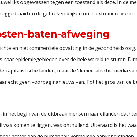
auwelijks opgewassen tegen een toestand als deze. In de me
ruggedraaid en de gebreken blijken nu in extremere vorm.
osten-baten-afweging
chte en niet commerciële opvatting in de gezondheidszorg, 
ms naar epidemiegebieden over de hele wereld te sturen. Dit
de kapitalistische landen, maar de 'democratische' media va
ar echt geen voorpaginanieuws van. Tot het gros van de be
 in het begin van de uitbraak mensen naar eilanden dachten 
til was komen te liggen, was onthullend. Uiteraard is het wa
meer achter dan de humanitair vermomde aankondigingen. A