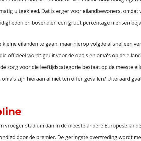
matig uitgekleed. Dat is erger voor eilandbewoners, omdat 
ndigheden en bovendien een groot percentage mensen bejaa
e kleine eilanden te gaan, maar hierop volgde al snel een ve
die officiëel wordt geuit voor de opa's en oma's op de eila
e zorg voor die leeftijdscategorie bestaat op de meeste eila
ma's zijn hieraan al niet ten offer gevallen? Uiteraard gaat
pline
en vroeger stadium dan in de meeste andere Europese landen
ondigd door de premier. De geringste overtreding wordt met