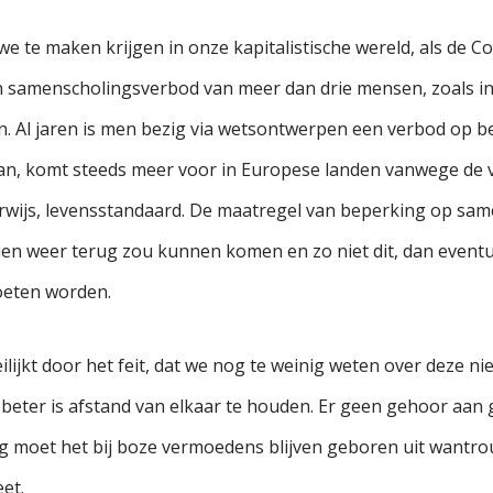
e te maken krijgen in onze kapitalistische wereld, als de Co
 een samenscholingsverbod van meer dan drie mensen, zoals i
n. Al jaren is men bezig via wetsontwerpen een verbod op be
n, komt steeds meer voor in Europese landen vanwege de v
erwijs, levensstandaard. De maatregel van beperking op sa
hien weer terug zou kunnen komen en zo niet dit, dan event
eten worden.
lijkt door het feit, dat we nog te weinig weten over deze ni
eter is afstand van elkaar te houden. Er geen gehoor aan 
g moet het bij boze vermoedens blijven geboren uit wantro
et.