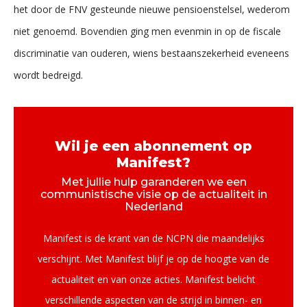
het door de FNV gesteunde nieuwe pensioenstelsel, wederom
niet genoemd. Bovendien ging men evenmin in op de fiscale
discriminatie van ouderen, wiens bestaanszekerheid eveneens
wordt bedreigd.
Wil je een abonnement op
Manifest?
Met jullie hulp garanderen we een
communistische visie op de actualiteit in
Nederland
Manifest is de krant van de NCPN die maandelijks
verschijnt. Met Manifest blijf je op de hoogte van de
actualiteit en van onze acties. Manifest belicht
verschillende aspecten van de strijd in binnen- en