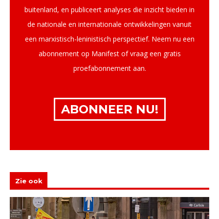
buitenland, en publiceert analyses die inzicht bieden in
de nationale en internationale ontwikkelingen vanuit
een marxistisch-leninistisch perspectief. Neem nu een
abonnement op Manifest of vraag een gratis
proefabonnement aan.
ABONNEER NU!
Zie ook