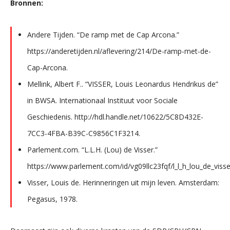
Bronnen:
Andere Tijden. “De ramp met de Cap Arcona.”
https://anderetijden.nl/aflevering/214/De-ramp-met-de-
Cap-Arcona.
Mellink, Albert F.. “VISSER, Louis Leonardus Hendrikus de”
in BWSA. Internationaal Instituut voor Sociale
Geschiedenis. http://hdl.handle.net/10622/5C8D432E-
7CC3-4FBA-B39C-C9856C1F3214.
Parlement.com. “L.L.H. (Lou) de Visser.”
https://www.parlement.com/id/vg09llc23fqf/l_l_h_lou_de_visse
Visser, Louis de. Herinneringen uit mijn leven. Amsterdam:
Pegasus, 1978.