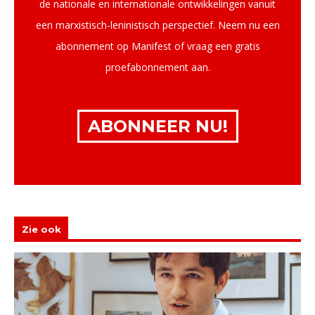
de nationale en internationale ontwikkelingen vanuit
een marxistisch-leninistisch perspectief. Neem nu een
abonnement op Manifest of vraag een gratis
proefabonnement aan.
ABONNEER NU!
Zie ook