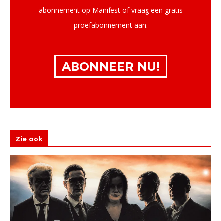
abonnement op Manifest of vraag een gratis
proefabonnement aan.
ABONNEER NU!
Zie ook