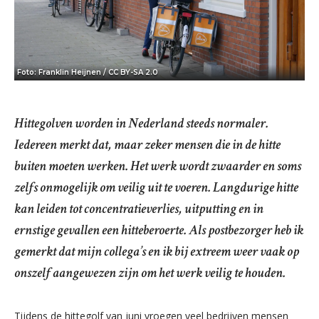
Foto: Franklin Heijnen / CC BY-SA 2.0
Hittegolven worden in Nederland steeds normaler.
Iedereen merkt dat, maar zeker mensen die in de hitte
buiten moeten werken. Het werk wordt zwaarder en soms
zelfs onmogelijk om veilig uit te voeren. Langdurige hitte
kan leiden tot concentratieverlies, uitputting en in
ernstige gevallen een hitteberoerte. Als postbezorger heb ik
gemerkt dat mijn collega’s en ik bij extreem weer vaak op
onszelf aangewezen zijn om het werk veilig te houden.
Tijdens de hittegolf van juni vroegen veel bedrijven mensen