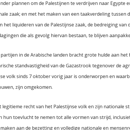
onder plannen om de Palestijnen te verdrijven naar Egypte
onale zaak; en met het maken van een taakverdeling tussen d
n het liquideren van de Palestijnse zaak, de bedreiging van d
dagingen die als gevolg hiervan bestaan, te blijven aanpakk
rtijen in de Arabische landen bracht grote hulde aan het he
arische standvastigheid van de Gazastrook tegenover de ag
se volk sinds 7 oktober vorig jaar is onderworpen en waarb
rouwen, zijn omgekomen.
egitieme recht van het Palestijnse volk en zijn nationale st
 hun toevlucht te nemen tot alle vormen van strijd, inclusi
e maken aan de bezetting en volledige nationale en mensenr