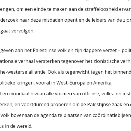
 brengen, om een einde te maken aan de straffeloosheid ervan
nderzoek naar deze misdaden opent en de leiders van de zion
gaat vervolgen.
geven aan het Palestijnse volk en zijn dappere verzet – polit
e nationale verhaal versterken tegenover het zionistische ve
he-westerse alliantie. Ook als tegenwicht tegen het binnen
litieke kringen, vooral in West-Europa en Amerika.
 en mondiaal niveau alle vormen van officiële, volks- en insti
sterken, en voortdurend proberen om de Palestijnse zaak en 
 volk bovenaan de agenda te plaatsen van coördinatiebijee
s in de wereld.