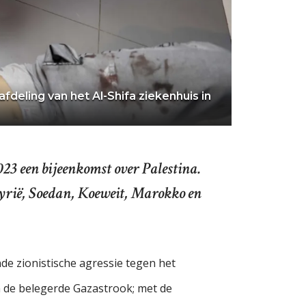
deling van het Al-Shifa ziekenhuis in
23 een bijeenkomst over Palestina.
yrië, Soedan, Koeweit, Marokko en
de zionistische agressie tegen het
in de belegerde Gazastrook; met de