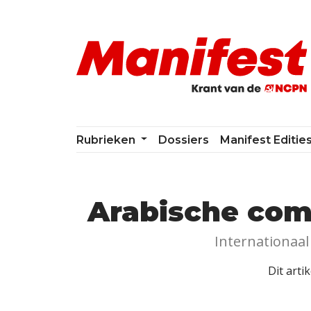
Skip navigation
Rubrieken
Dossiers
Manifest Editie
Arabische comm
Internationaal
Dit arti