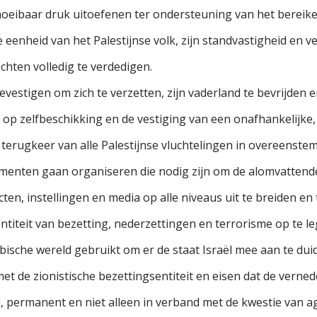
oeibaar druk uitoefenen ter ondersteuning van het bereiken
eenheid van het Palestijnse volk, zijn standvastigheid en v
chten volledig te verdedigen.
evestigen om zich te verzetten, zijn vaderland te bevrijden en
t op zelfbeschikking en de vestiging van een onafhankelijke, 
 terugkeer van alle Palestijnse vluchtelingen in overeenste
nementen gaan organiseren die nodig zijn om de alomvattende
ten, instellingen en media op alle niveaus uit te breiden en
entiteit van bezetting, nederzettingen en terrorisme op te 
abische wereld gebruikt om er de staat Israël mee aan te duid
met de zionistische bezettingsentiteit en eisen dat de ver
 permanent en niet alleen in verband met de kwestie van ag