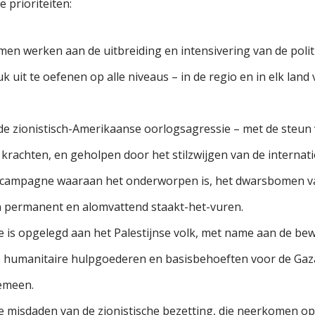
 prioriteiten:
en werken aan de uitbreiding en intensivering van de politie
 uit te oefenen op alle niveaus – in de regio en in elk land 
e zionistisch-Amerikaanse oorlogsagressie – met de steun 
krachten, en geholpen door het stilzwijgen van de interna
decampagne waaraan het onderworpen is, het dwarsbomen van
en permanent en alomvattend staakt-het-vuren.
 is opgelegd aan het Palestijnse volk, met name aan de be
le humanitaire hulpgoederen en basisbehoeften voor de Gazas
gemeen.
de misdaden van de zionistische bezetting, die neerkomen 