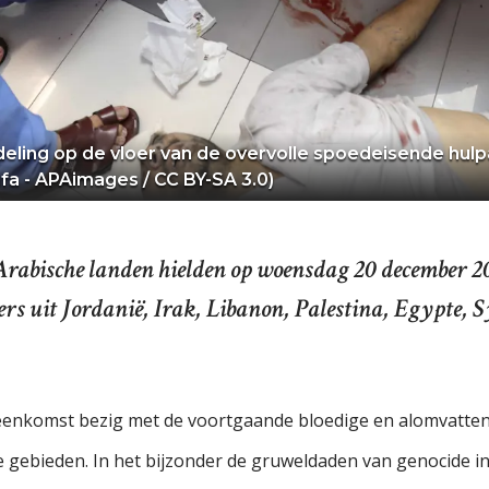
ing op de vloer van de overvolle spoedeisende hulpaf
fa - APAimages / CC BY-SA 3.0)
Arabische landen hielden op woensdag 20 december 20
 uit Jordanië, Irak, Libanon, Palestina, Egypte, S
bijeenkomst bezig met de voortgaande bloedige en alomvatten
nse gebieden. In het bijzonder de gruweldaden van genocide 