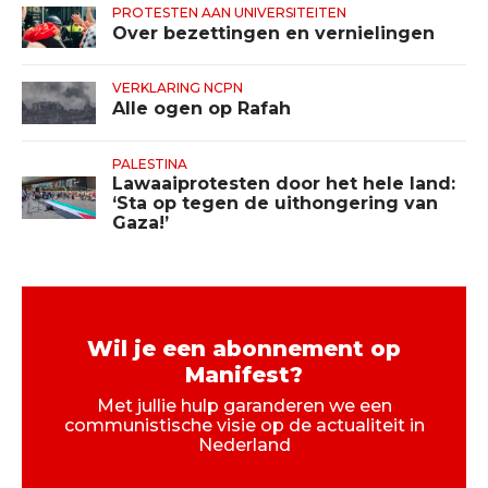
PROTESTEN AAN UNIVERSITEITEN
Over bezettingen en vernielingen
VERKLARING NCPN
Alle ogen op Rafah
PALESTINA
Lawaaiprotesten door het hele land:
‘Sta op tegen de uithongering van
Gaza!’
Wil je een abonnement op
Manifest?
Met jullie hulp garanderen we een
communistische visie op de actualiteit in
Nederland