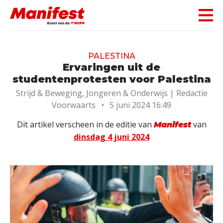
Skip navigation
PALESTINA
Ervaringen uit de
studentenprotesten voor Palestina
Strijd & Beweging, Jongeren & Onderwijs |
Redactie
Voorwaarts
•
5 juni 2024 16:49
Dit artikel verscheen in de editie van
van
Manifest
dinsdag 4 juni 2024